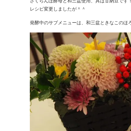
さくらんぼ酵母と和三盆使用、具は甘納豆です！
レシピ変更しましたが＾＾
発酵中のサブメニューは、和三盆ときなこのほ