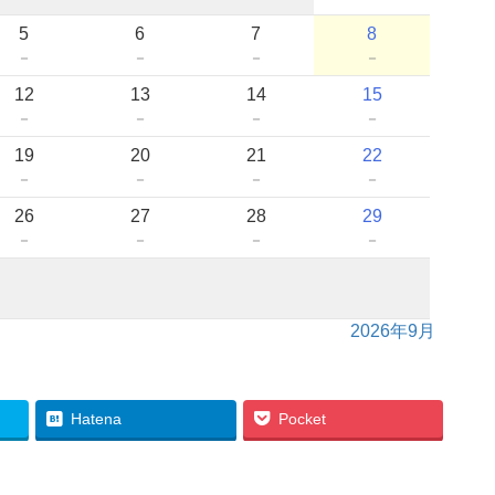
5
6
7
8
－
－
－
－
12
13
14
15
－
－
－
－
19
20
21
22
－
－
－
－
26
27
28
29
－
－
－
－
2026年9月
Hatena
Pocket