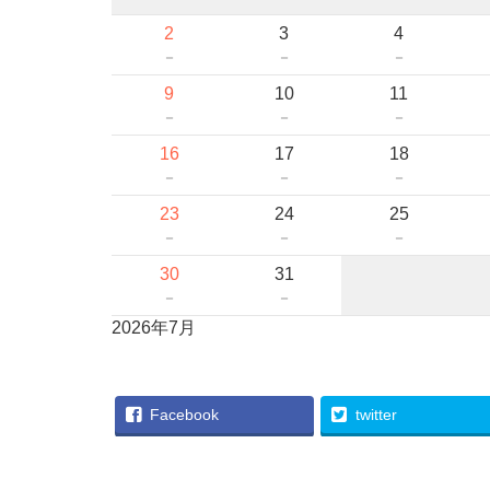
2
3
4
－
－
－
9
10
11
－
－
－
16
17
18
－
－
－
23
24
25
－
－
－
30
31
－
－
2026年7月
Facebook
twitter