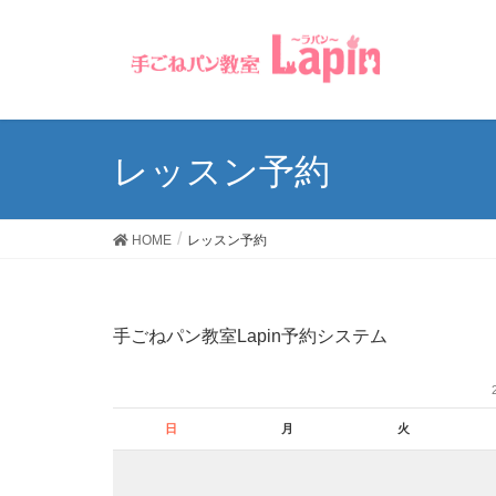
レッスン予約
HOME
レッスン予約
手ごねパン教室Lapin予約システム
日
月
火